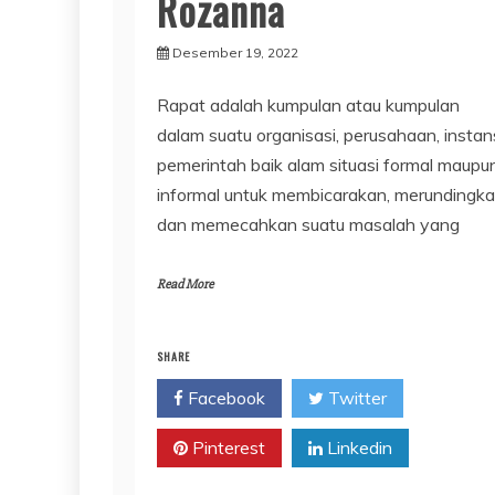
Rozanna
Desember 19, 2022
Rapat adalah kumpulan atau kumpulan
dalam suatu organisasi, perusahaan, instan
pemerintah baik alam situasi formal maupu
informal untuk membicarakan, merundingk
dan memecahkan suatu masalah yang
Read More
SHARE
Facebook
Twitter
Pinterest
Linkedin