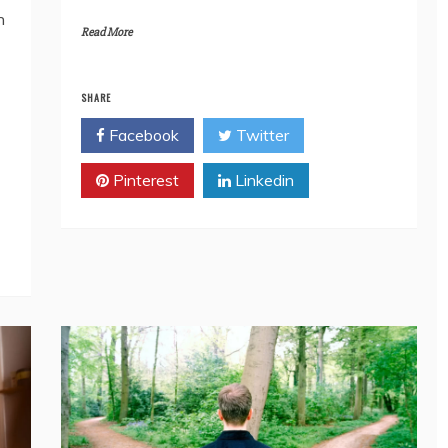
h
Read More
SHARE
Facebook
Twitter
Pinterest
Linkedin