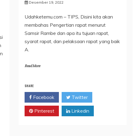
Desember 19, 2022
Udahketemu.com – TIPS, Disini kita akan
membahas Pengertian rapat menurut
Samsir Rambe dan apa itu tujuan rapat,
si
syarat rapat, dan pelaksaan rapat yang baik
n
A.
an
Read More
SHARE
Facebook
Twitter
Pinterest
Linkedin