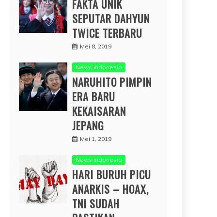
FAKTA UNIK
SEPUTAR DAHYUN
TWICE TERBARU
Mei 8, 2019
News Indonesia
NARUHITO PIMPIN
ERA BARU
KEKAISARAN
JEPANG
Mei 1, 2019
News Indonesia
HARI BURUH PICU
ANARKIS – HOAX,
TNI SUDAH