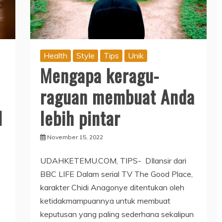
Health
Style
Tips
Unik
Mengapa keragu-
raguan membuat Anda
l
lebih pintar
November 15, 2022
UDAHKETEMU.COM, TIPS- DIlansir dari
BBC LIFE Dalam serial TV The Good Place,
karakter Chidi Anagonye ditentukan oleh
ketidakmampuannya untuk membuat
keputusan yang paling sederhana sekalipun