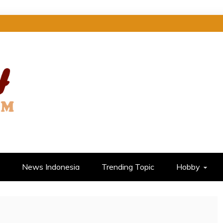
 DI SINI
News Indonesia
Trending Topic
Hobby