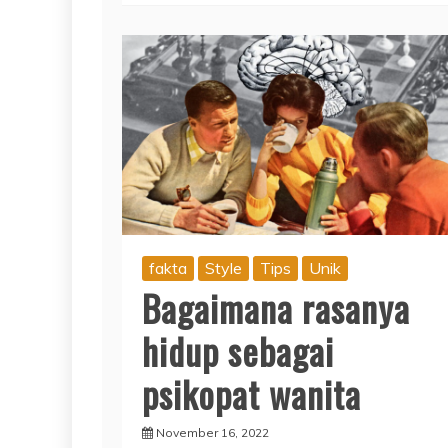
fakta
Style
Tips
Unik
Bagaimana rasanya
hidup sebagai
psikopat wanita
November 16, 2022