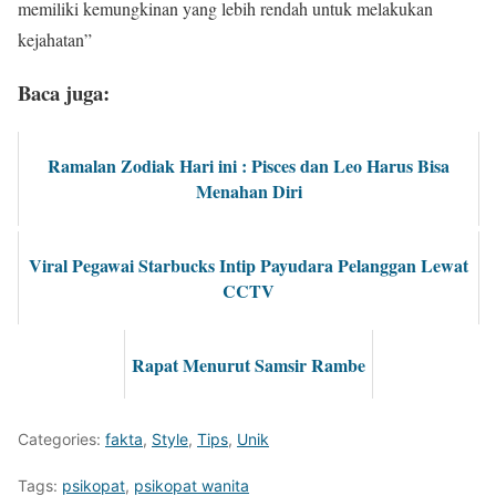
memiliki kemungkinan yang lebih rendah untuk melakukan
kejahatan”
Baca juga:
Ramalan Zodiak Hari ini : Pisces dan Leo Harus Bisa
Menahan Diri
Viral Pegawai Starbucks Intip Payudara Pelanggan Lewat
CCTV
Rapat Menurut Samsir Rambe
Categories:
fakta
,
Style
,
Tips
,
Unik
Tags:
psikopat
,
psikopat wanita