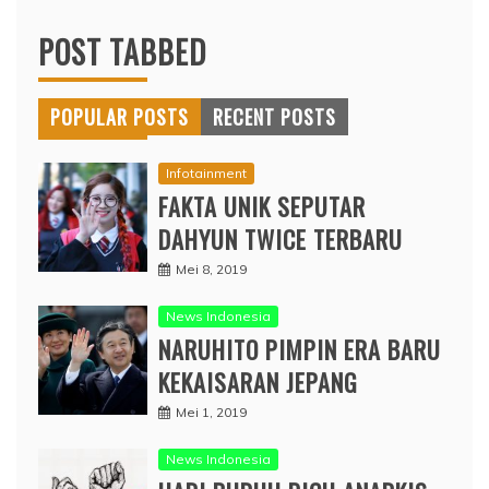
POST TABBED
POPULAR POSTS
RECENT POSTS
Infotainment
FAKTA UNIK SEPUTAR
DAHYUN TWICE TERBARU
Mei 8, 2019
News Indonesia
NARUHITO PIMPIN ERA BARU
KEKAISARAN JEPANG
Mei 1, 2019
News Indonesia