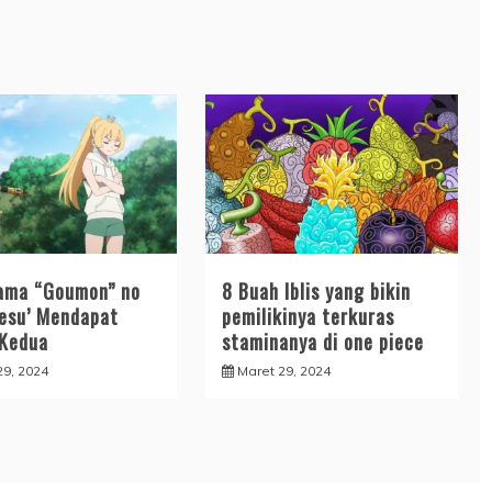
ama “Goumon” no
8 Buah Iblis yang bikin
desu’ Mendapat
pemilikinya terkuras
Kedua
staminanya di one piece
29, 2024
Maret 29, 2024