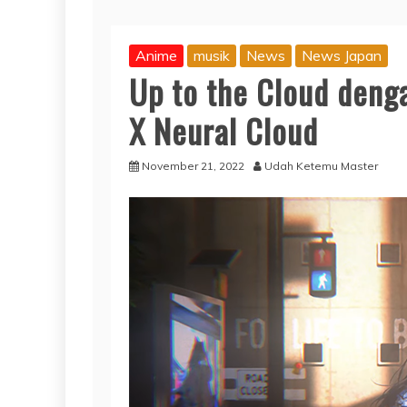
Anime
musik
News
News Japan
Up to the Cloud deng
X Neural Cloud
November 21, 2022
Udah Ketemu Master