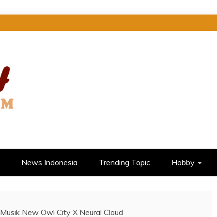
 DI SINI
News Indonesia
Trending Topic
Hobby
 Musik New Owl City X Neural Cloud