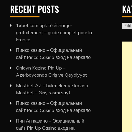
RECENT POSTS
KA
1xbet.com apk télécharger
Kate
gratuitement – guide complet pour la
France
Пинко казино – Официальный
сайт Pinco Casino вход на зеркало
Onlayn Kazino Pin Up –
Azərbaycanda Giriş və Qeydiyyat
Mostbet AZ – bukmeker ve kazino
Mostbet – Giriş rəsmi sayt
Пинко казино – Официальный
сайт Pinco Casino вход на зеркало
Пин Ап казино – Официальный
сайт Pin Up Casino вход на