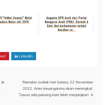
V“Tekkei-Senpai” Mulai
Anggota DPR Aceh dari Partai
dara Mulai Juli 2019
Nanggroe Aceh (PNA), Darwati A
Gani ikut berkomentar terkait
desakan su...
rest
Linkedin
 di
Ramalan zodiak hari Selasa, 22 November
2022, Aries keuanganmu akan meningkat,
Taurus ada peluang karir lebih menjanjikan