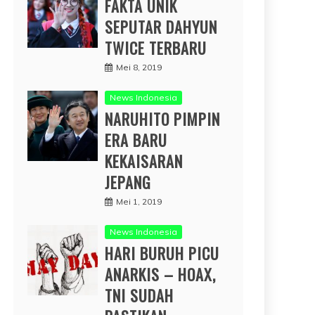
FAKTA UNIK
SEPUTAR DAHYUN
TWICE TERBARU
Mei 8, 2019
News Indonesia
NARUHITO PIMPIN
ERA BARU
KEKAISARAN
JEPANG
Mei 1, 2019
News Indonesia
HARI BURUH PICU
ANARKIS – HOAX,
TNI SUDAH