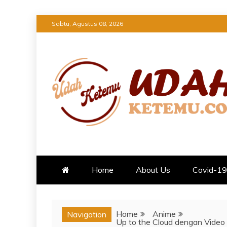
Skip
Sabtu, Agustus 08, 2026
to
content
UDAH KETEMU
TEMUKAN INFORMASI TERBARU
Home
About Us
Covid-19
Home
Anime
Navigation
Up to the Cloud dengan Video