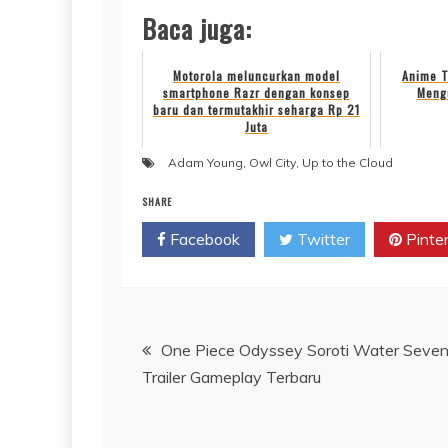
Baca juga:
Motorola meluncurkan model
Anime T
smartphone Razr dengan konsep
Mengu
baru dan termutakhir seharga Rp 21
Juta
Adam Young
,
Owl City
,
Up to the Cloud
SHARE
Facebook
Twitter
Pinte
Navigasi
One Piece Odyssey Soroti Water Seven
Trailer Gameplay Terbaru
pos