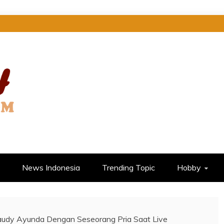
 DI SINI
News Indonesia
Trending Topic
Hobby
audy Ayunda Dengan Seseorang Pria Saat Live