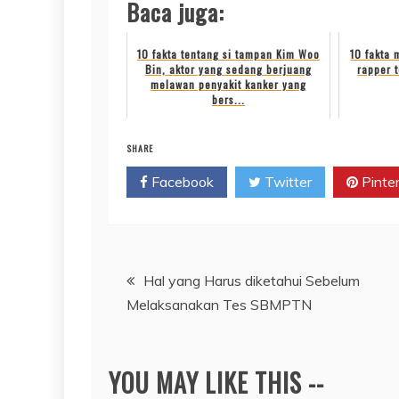
Baca juga:
10 fakta tentang si tampan Kim Woo
10 fakta 
Bin, aktor yang sedang berjuang
rapper 
melawan penyakit kanker yang
bers...
SHARE
Facebook
Twitter
Pinte
Navigasi
Hal yang Harus diketahui Sebelum
Melaksanakan Tes SBMPTN
pos
YOU MAY LIKE THIS --