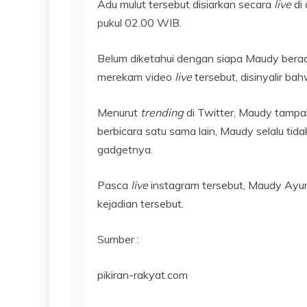
Adu mulut tersebut disiarkan secara
live
di 
pukul 02.00 WIB.
Belum diketahui dengan siapa Maudy bera
merekam video
live
tersebut, disinyalir b
Menurut
trending
di Twitter, Maudy tampak
berbicara satu sama lain, Maudy selalu ti
gadgetnya.
Pasca
live
instagram tersebut, Maudy Ayun
kejadian tersebut.
Sumber :
pikiran-rakyat.com