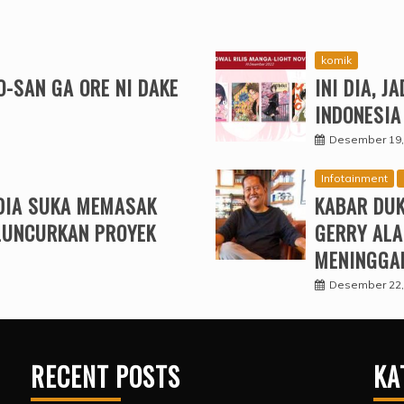
komik
O-SAN GA ORE NI DAKE
INI DIA, 
INDONESIA
Desember 19,
Infotainment
DIA SUKA MEMASAK
KABAR DUK
LUNCURKAN PROYEK
GERRY ALA
MENINGGAL
Desember 22,
RECENT POSTS
KA