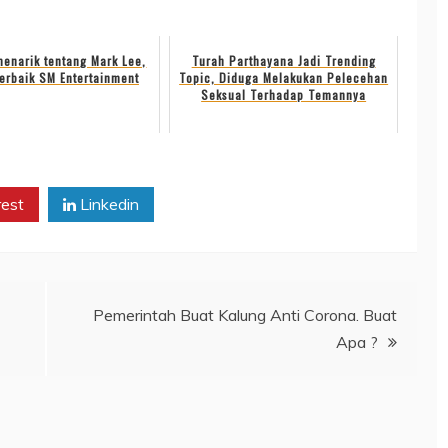
menarik tentang Mark Lee,
Turah Parthayana Jadi Trending
terbaik SM Entertainment
Topic, Diduga Melakukan Pelecehan
Seksual Terhadap Temannya
rest
Linkedin
Pemerintah Buat Kalung Anti Corona. Buat
Apa ?