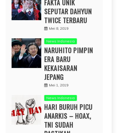
FAKTA UNIK
SEPUTAR DAHYUN
TWICE TERBARU
Mei 8, 2019
News Indonesia
NARUHITO PIMPIN
ERA BARU
KEKAISARAN
JEPANG
Mei 1, 2019
News Indonesia
HARI BURUH PICU
ANARKIS – HOAX,
TNI SUDAH