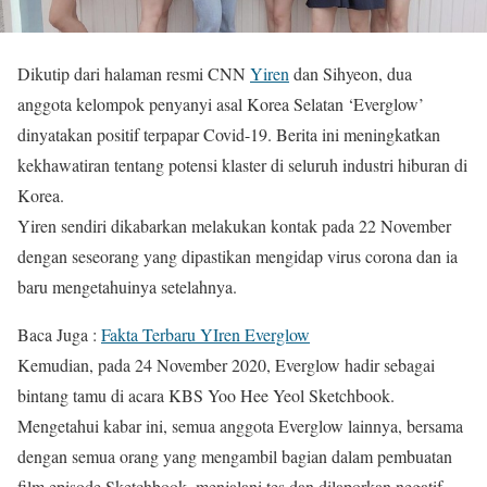
Dikutip dari halaman resmi CNN
Yiren
dan Sihyeon, dua
anggota kelompok penyanyi asal Korea Selatan ‘Everglow’
dinyatakan positif terpapar Covid-19. Berita ini meningkatkan
kekhawatiran tentang potensi klaster di seluruh industri hiburan di
Korea.
Yiren sendiri dikabarkan melakukan kontak pada 22 November
dengan seseorang yang dipastikan mengidap virus corona dan ia
baru mengetahuinya setelahnya.
Baca Juga :
Fakta Terbaru YIren Everglow
Kemudian, pada 24 November 2020, Everglow hadir sebagai
bintang tamu di acara KBS Yoo Hee Yeol Sketchbook.
Mengetahui kabar ini, semua anggota Everglow lainnya, bersama
dengan semua orang yang mengambil bagian dalam pembuatan
film episode Sketchbook, menjalani tes dan dilaporkan negatif