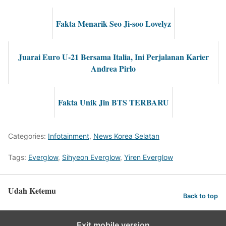
Fakta Menarik Seo Ji-soo Lovelyz
Juarai Euro U-21 Bersama Italia, Ini Perjalanan Karier
Andrea Pirlo
Fakta Unik Jin BTS TERBARU
Categories:
Infotainment
,
News Korea Selatan
Tags:
Everglow
,
Sihyeon Everglow
,
Yiren Everglow
Udah Ketemu
Back to top
Exit mobile version