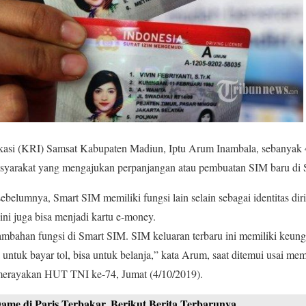
ifikasi (KRI) Samsat Kabupaten Madiun, Iptu Arum Inambala, sebanyak 
asyarakat yang mengajukan perpanjangan atau pembuatan SIM baru di 
belumnya, Smart SIM memiliki fungsi lain selain sebagai identitas diri
ini juga bisa menjadi kartu e-money.
bahan fungsi di Smart SIM. SIM keluaran terbaru ini memiliki keungg
 untuk bayar tol, bisa untuk belanja,” kata Arum, saat ditemui usai me
erayakan HUT TNI ke-74, Jumat (4/10/2019).
ame di Paris Terbakar, Berikut Berita Terbarunya