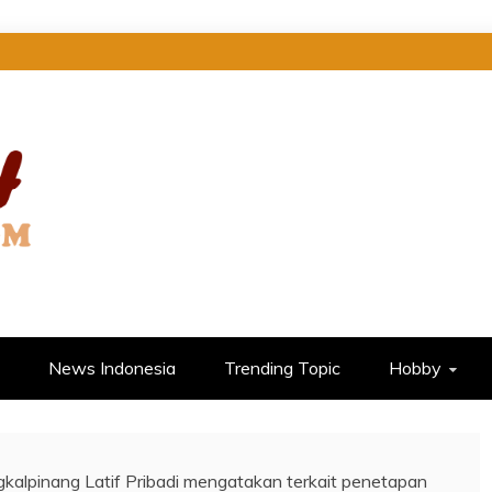
 DI SINI
News Indonesia
Trending Topic
Hobby
alpinang Latif Pribadi mengatakan terkait penetapan