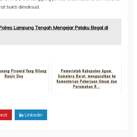
at bukti dimaksud.
Polres Lampung Tengah Mengejar Pelaku Begal di
unung Piramid Yang Hilang
Pemerintah Kabupaten Agam,
Banjir Doa
Sumatera Barat, mengusulkan ke
Kementerian Pekerjaan Umum dan
Perumahan R...
rest
Linkedin