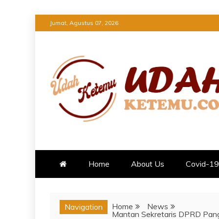
Skip
Jumat, Agustus 07, 2026
to
content
UDAH KETEMU
TEMUKAN INFORMASI TERBARU
Home
About Us
Covid-19
Home
News
Navigation
Mantan Sekretaris DPRD Pangk